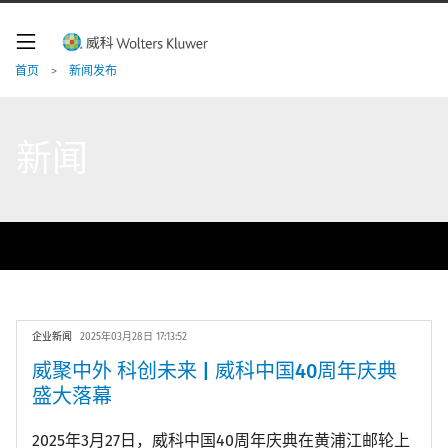
W
o
l
t
首页
>
新闻发布
e
r
s
K
新闻
l
u
w
e
二
r
级
导
导
航
航
企业新闻
2025年03月28日 17:13:52
威聚中外 科创未来 | 威科中国40周年庆典
盛大落幕
2025年3月27日，威科中国40周年庆典在黄浦江邮轮上