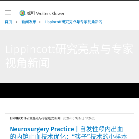
W
o
l
t
首页
>
新闻发布
>
Lippincott研究亮点与专家视角新闻
e
r
s
K
Lippincott研究亮点与专家
l
u
视角新闻
w
e
r
导
航
二
级
导
航
LIPPINCOTT研究亮点与专家视角新闻
2026年07月17日 17:24:20
Neurosurgery Practice | 自发性颅内出血
的内镜止血技术优化：“筷子”技术的小样本