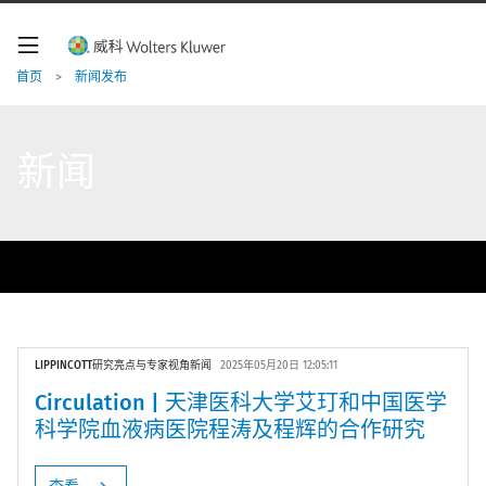
W
o
l
t
首页
>
新闻发布
e
r
s
K
新闻
l
u
w
e
二
r
级
导
导
航
航
LIPPINCOTT研究亮点与专家视角新闻
2025年05月20日 12:05:11
Circulation | 天津医科大学艾玎和中国医学
科学院血液病医院程涛及程辉的合作研究