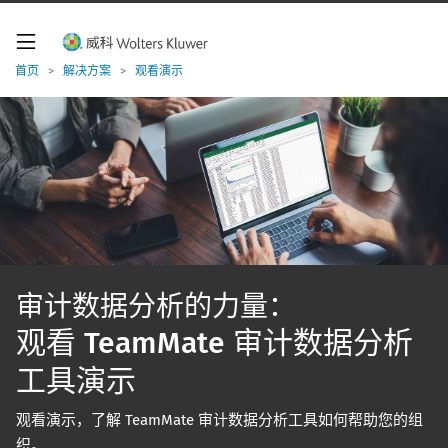
W
o
l
t
首页
>
解决方案
>
观看演示
e
r
s
K
l
u
w
e
r
导
航
审计数据分析的力量：
观看 TeamMate 审计数据分析
工具演示
观看演示，了解 TeamMate 审计数据分析工具如何帮助您的组
织。