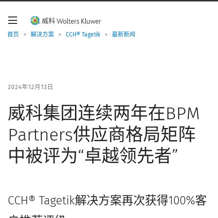
W
o
l
t
首页
>
解决方案
>
CCH® Tagetik
>
最新新闻
e
r
s
K
l
u
2024年12月13日
w
e
威科集团连续两年在BPM
r
导
Partners供应商格局矩阵
航
中被评为“卓越领先者”
CCH® Tagetik解决方案再次获得100%客